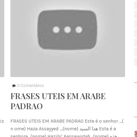
0
Comentários
FRASES UTEIS EM ARABE
PADRAO
iz
FRASES UTEIS EM ARABE PADRAO Este é o senhor ...(
n ome) Haza Assayyed ...(nome) هذا السيد Esta é a
senhora...(nome) Hazihi' Aassayyidah...(nome) هذه