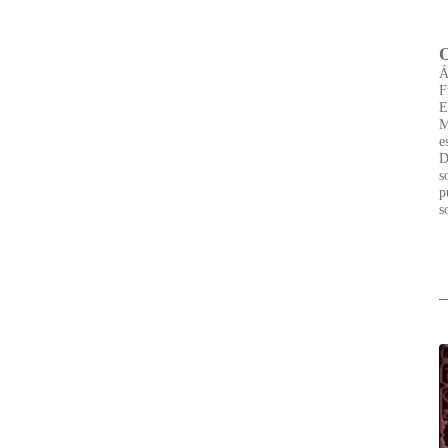
Á
F
E
M
e
D
s
p
s