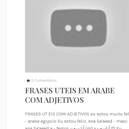
0
Comentários
FRASES UTEIS EM ARABE
COM ADJETIVOS
FRASES UT EIS COM ADJETIVOS eu estou muito fel
- arabe egipcio Eu estou feliz. Ana Sa'aeed - masc
ana Sa'aeed a - femin أنا سعيد (m) أناسعيدة (f) Eu