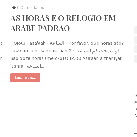
0
Comentários
AS HORAS E O RELOGIO EM
ARABE PADRAO
HORAS - asa'aah - الساعة - Por favor, que horas são?
Law sam a ht kam asa'aah ? لو سمحت كم الساعة ؟ -
Sao doze horas (meio-dia) 12:00 Asa'aah althaniyat
'ashra. الساعة…
Leia mais...
O
P
C
C