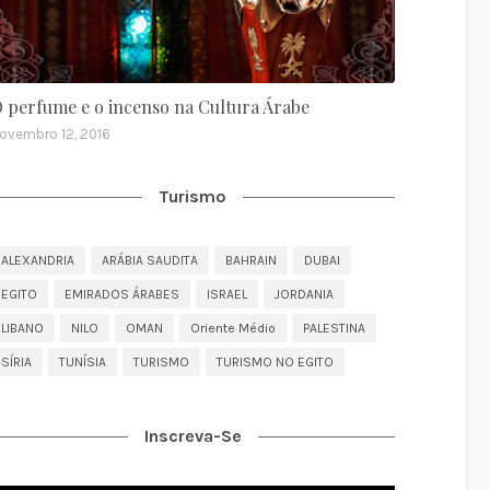
 perfume e o incenso na Cultura Árabe
ovembro 12, 2016
Turismo
ALEXANDRIA
ARÁBIA SAUDITA
BAHRAIN
DUBAI
EGITO
EMIRADOS ÁRABES
ISRAEL
JORDANIA
LIBANO
NILO
OMAN
Oriente Médio
PALESTINA
SÍRIA
TUNÍSIA
TURISMO
TURISMO NO EGITO
Inscreva-Se