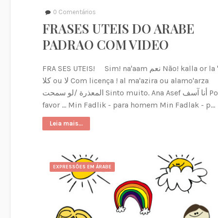
0
Comentários
FRASES UTEIS DO ARABE
PADRAO COM VIDEO
FRA SES UTEIS! Sim! na'aam نعم Não! kalla or la 'a
كلا ou لا Com licença ! al ma'azira ou alamo'arza
المعذرة /لو سمحت Sinto muito. Ana Asef أنا آسف Por
favor ... Min Fadlik - para homem Min Fadlak - p…
Leia mais...
EXPRESSÕES EM ÁRABE