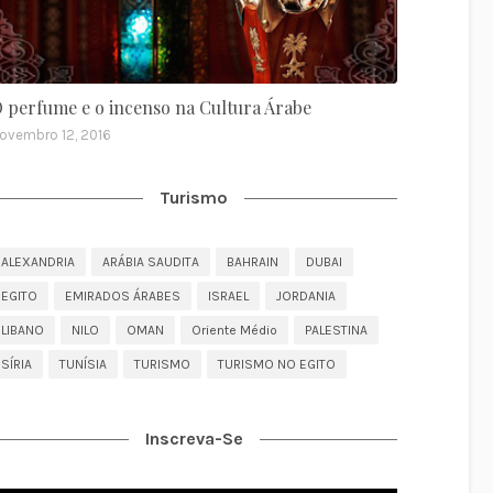
 perfume e o incenso na Cultura Árabe
ovembro 12, 2016
Turismo
ALEXANDRIA
ARÁBIA SAUDITA
BAHRAIN
DUBAI
EGITO
EMIRADOS ÁRABES
ISRAEL
JORDANIA
LIBANO
NILO
OMAN
Oriente Médio
PALESTINA
SÍRIA
TUNÍSIA
TURISMO
TURISMO NO EGITO
Inscreva-Se