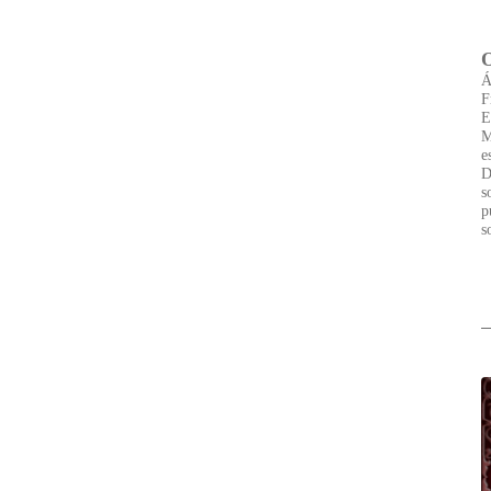
Á
F
E
M
e
D
s
p
s