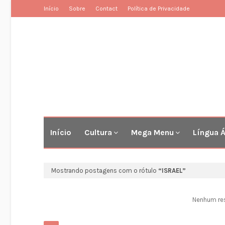
Início
Sobre
Contact
Política de Privacidade
Início
Cultura
Mega Menu
Língua 
Mostrando postagens com o rótulo
ISRAEL
Nenhum re