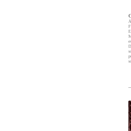
Á
F
E
M
e
D
s
p
s