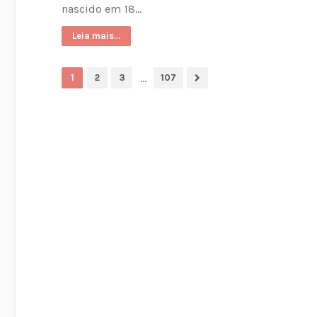
nascido em 18…
Leia mais...
...
1
2
3
107