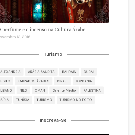
 perfume e o incenso na Cultura Árabe
ovembro 12, 2016
Turismo
ALEXANDRIA
ARÁBIA SAUDITA
BAHRAIN
DUBAI
EGITO
EMIRADOS ÁRABES
ISRAEL
JORDANIA
LIBANO
NILO
OMAN
Oriente Médio
PALESTINA
SÍRIA
TUNÍSIA
TURISMO
TURISMO NO EGITO
Inscreva-Se