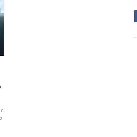
A
in
o