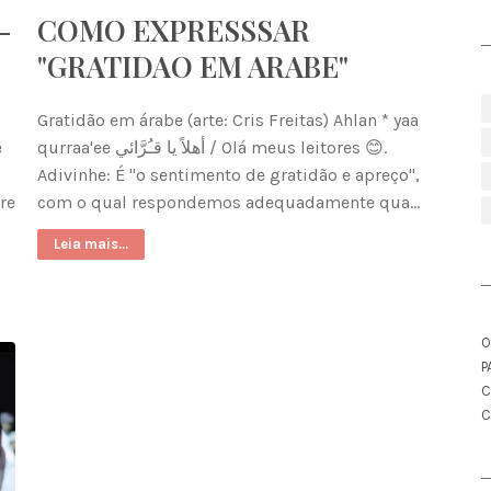
-
COMO EXPRESSSAR
"GRATIDAO EM ARABE"
Gratidão em árabe (arte: Cris Freitas) Ahlan * yaa
e
qurraa'ee أهلاً يا قـُرَّائي / Olá meus leitores 😊.
Adivinhe: É "o sentimento de gratidão e apreço",
re
com o qual respondemos adequadamente qua…
Leia mais...
O
P
C
C