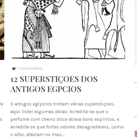
1
Comentários
12 SUPERSTIÇOES DOS
ANTIGOS EGPCIOS
de
O antigos egípcios tinham várias superstiçoes,
s
aqui listei algumas delas: Acredita-se que o
is
perfume com cheiro doce atraia bons espíritos, e
acredita-se que fortes odores desagradáveis, como
o alho, afastam os mau…