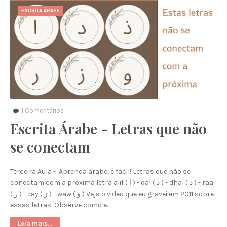
ESCRITA ÁRABE
1
Comentários
Escrita Árabe - Letras que não
se conectam
Terceira Aula - Aprenda árabe, é fácil! Letras que não se
conectam com a próxima letra alif ( أ ) - dal ( د ) - dhal ( ذ ) - raa
( ر ) - zay ( ز ) - waw ( و ) Veja o video que eu gravei em 2011 sobre
essas letras: Observe como e…
Leia mais...