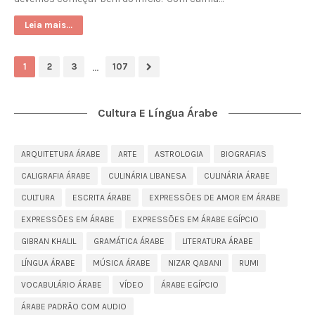
Leia mais...
...
1
2
3
107
Cultura E Língua Árabe
ARQUITETURA ÁRABE
ARTE
ASTROLOGIA
BIOGRAFIAS
CALIGRAFIA ÁRABE
CULINÁRIA LIBANESA
CULINÁRIA ÁRABE
CULTURA
ESCRITA ÁRABE
EXPRESSÕES DE AMOR EM ÁRABE
EXPRESSÕES EM ÁRABE
EXPRESSÕES EM ÁRABE EGÍPCIO
GIBRAN KHALIL
GRAMÁTICA ÁRABE
LITERATURA ÁRABE
LÍNGUA ÁRABE
MÚSICA ÁRABE
NIZAR QABANI
RUMI
VOCABULÁRIO ÁRABE
VÍDEO
ÁRABE EGÍPCIO
ÁRABE PADRÃO COM AUDIO