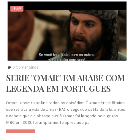
ISLAM
0
Comentários
SERIE "OMAR" EM ARABE COM
LEGENDA EM PORTUGUES
Omar - assista online todos os episódios É uma série islâmica
que retrata a vida de Umar (RA), o segundo califa do Islã, antes
e depois que ele abraça o Islã. Omar foi lançado pelo grupo
MBC em 2012, foi amplamente apreciado p…