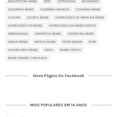
ARQUITETURA ÁRABE
ARTE
ASTROLOGIA
BIOGRAFIAS
CALIGRAFIA ÁRABE
CULINÁRIA LIBANESA
CULINÁRIA ÁRABE
CULTURA
ESCRITA ÁRABE
EXPRESSÕES DE AMOR EM ÁRABE
EXPRESSÕES EM ÁRABE
EXPRESSÕES EM ÁRABE EGÍPCIO
GIBRAN KHALIL
GRAMÁTICA ÁRABE
LITERATURA ÁRABE
LÍNGUA ÁRABE
MÚSICA ÁRABE
NIZAR QABANI
RUMI
VOCABULÁRIO ÁRABE
VÍDEO
ÁRABE EGÍPCIO
ÁRABE PADRÃO COM AUDIO
Nova Página Do Facebook
MAIS POPULARES EM 14 ANOS