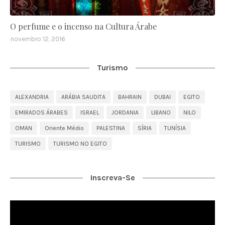
O perfume e o incenso na Cultura Árabe
novembro 12, 2016
Turismo
ALEXANDRIA
ARÁBIA SAUDITA
BAHRAIN
DUBAI
EGITO
EMIRADOS ÁRABES
ISRAEL
JORDANIA
LIBANO
NILO
OMAN
Oriente Médio
PALESTINA
SÍRIA
TUNÍSIA
TURISMO
TURISMO NO EGITO
Inscreva-Se