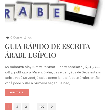
0
Comentários
GUIA RÁPIDO DE ESCRITA
ÁRABE EGÍPCIO
As-salaamu alaykum w Rahmatullah w barakato السلام عليكم
ورحمة الله وبركاته Misericórdia, paz e bênçãos de Deus estejam
sobre você Se você já sabe como ler o alfabeto árabe, então
você pode pular a primeira seção. Se não,…
Leia mais...
...
1
2
3
107