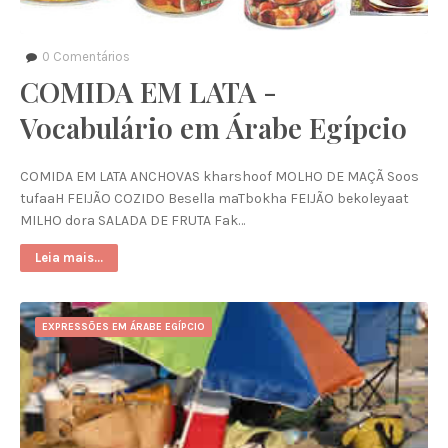
0
Comentários
COMIDA EM LATA -
Vocabulário em Árabe Egípcio
COMIDA EM LATA ANCHOVAS kharshoof MOLHO DE MAÇÃ Soos
tufaaH FEIJÃO COZIDO Besella maTbokha FEIJÃO bekoleyaat
MILHO dora SALADA DE FRUTA Fak…
Leia mais...
EXPRESSÕES EM ÁRABE EGÍPCIO