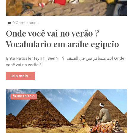
0
Comentários
Onde você vai no verão ?
Vocabulario em arabe egipcio
Enta Hatsafer feyn fil Seef ? انت هتسافر فين في الصيف ؟ Onde
você vai no verão ?
Leia mais...
ÁRABE EGÍPCIO