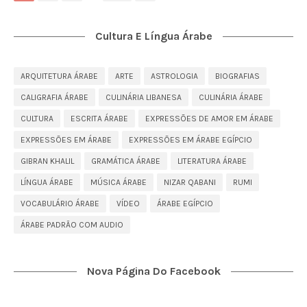
Cultura E Língua Árabe
ARQUITETURA ÁRABE
ARTE
ASTROLOGIA
BIOGRAFIAS
CALIGRAFIA ÁRABE
CULINÁRIA LIBANESA
CULINÁRIA ÁRABE
CULTURA
ESCRITA ÁRABE
EXPRESSÕES DE AMOR EM ÁRABE
EXPRESSÕES EM ÁRABE
EXPRESSÕES EM ÁRABE EGÍPCIO
GIBRAN KHALIL
GRAMÁTICA ÁRABE
LITERATURA ÁRABE
LÍNGUA ÁRABE
MÚSICA ÁRABE
NIZAR QABANI
RUMI
VOCABULÁRIO ÁRABE
VÍDEO
ÁRABE EGÍPCIO
ÁRABE PADRÃO COM AUDIO
Nova Página Do Facebook