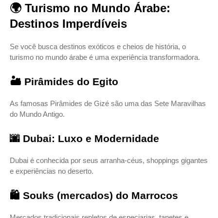
🌍 Turismo no Mundo Árabe:
Destinos Imperdíveis
Se você busca destinos exóticos e cheios de história, o
turismo no mundo árabe é uma experiência transformadora.
🏜️ Pirâmides do Egito
As famosas Pirâmides de
Gizé
são uma das Sete Maravilhas
do Mundo Antigo.
🌆 Dubai: Luxo e Modernidade
Dubai
é conhecida por seus arranha-céus, shoppings gigantes
e experiências no deserto.
🛍️ Souks (mercados) do Marrocos
Mercados tradicionais repletos de especiarias, tapetes e