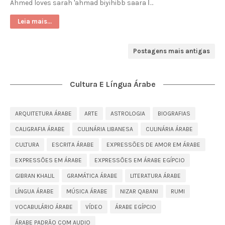
Ahmed loves sarah 'ahmad biyihibb saara أ…
Leia mais...
Postagens mais antigas
Cultura E Língua Árabe
ARQUITETURA ÁRABE
ARTE
ASTROLOGIA
BIOGRAFIAS
CALIGRAFIA ÁRABE
CULINÁRIA LIBANESA
CULINÁRIA ÁRABE
CULTURA
ESCRITA ÁRABE
EXPRESSÕES DE AMOR EM ÁRABE
EXPRESSÕES EM ÁRABE
EXPRESSÕES EM ÁRABE EGÍPCIO
GIBRAN KHALIL
GRAMÁTICA ÁRABE
LITERATURA ÁRABE
LÍNGUA ÁRABE
MÚSICA ÁRABE
NIZAR QABANI
RUMI
VOCABULÁRIO ÁRABE
VÍDEO
ÁRABE EGÍPCIO
ÁRABE PADRÃO COM AUDIO