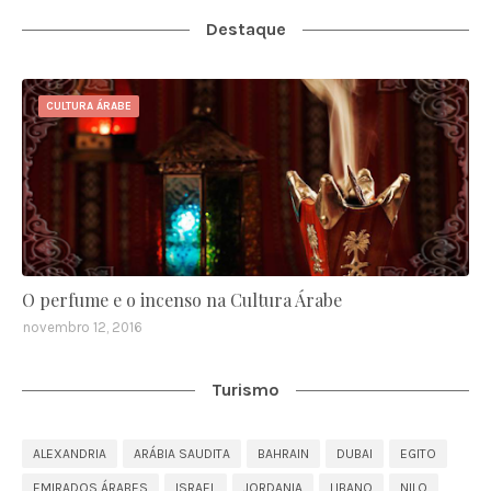
Destaque
CULTURA ÁRABE
O perfume e o incenso na Cultura Árabe
novembro 12, 2016
Turismo
ALEXANDRIA
ARÁBIA SAUDITA
BAHRAIN
DUBAI
EGITO
EMIRADOS ÁRABES
ISRAEL
JORDANIA
LIBANO
NILO