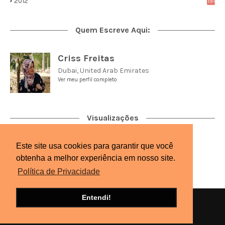
2012
151
Quem Escreve Aqui:
Criss Freitas
Dubai, United Arab Emirates
Ver meu perfil completo
Visualizações
Este site usa cookies para garantir que você
2,713,158
obtenha a melhor experiência em nosso site.
Política de Privacidade
Entendi!
Início
Sobre
Contato
Privacidade
Copyright ©
2026
Universo Árabe